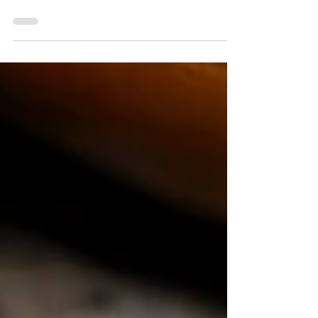
¡Bienvenida de nuevo, food familia! ¡Híjole,
Acción de Gracias otra vez! Ya saben, ese día
del año en el que todos fingimos que
podemos comer un poquito y terminamos
rodando en el sofá como si fuéramos
tamales. Claro, el pavo es la estrella, pero
seamos sinceros: el relleno es el
acompañante que se roba el espectáculo. Y
este año, dije: "¿Por qué no darle un poquito
de sabor mexicano?". Así que aquí está:
Relleno de Pan de Elote con Chorizo . Es
ahumado, picante, con mantequi