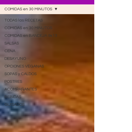
COMIDAS en 30 MINUTOS
TODAS las RECETAS
COMIDAS en 30 MINUTOS
COMIDAS en BANDEJA 9x13
SALSAS
CENA
DESAYUNO
OPCIONES VEGANAS
SOPAS y CALDOS
POSTRES
ACOMPAÑANTES
BEBIDAS
GUISADOS