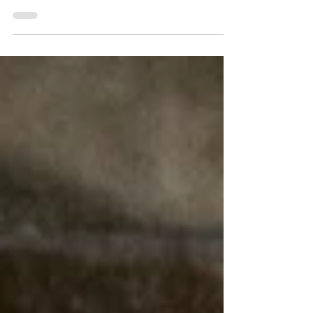
apoyo trae a la vida más recetas deliciosas!"
¡Bienvenidos de nuevo food familia! Si el
desayuno tuviera personalidad, estos
Bisquetes Cremosos de Chorizo serían esa
tía que llega temprano, trae pan dulce y de
alguna manera hace que todos se sientan
queridos antes de las 9 AM. Biscquetes
suavesitos rellenos de huevos cremosos,
queso Chihuahua derretido y ese chorizo que
despierta toda tu casa antes