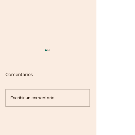
Comentarios
Salsa Cruda Fr
Salsa en Molcajete
Escribir un comentario...
Verde