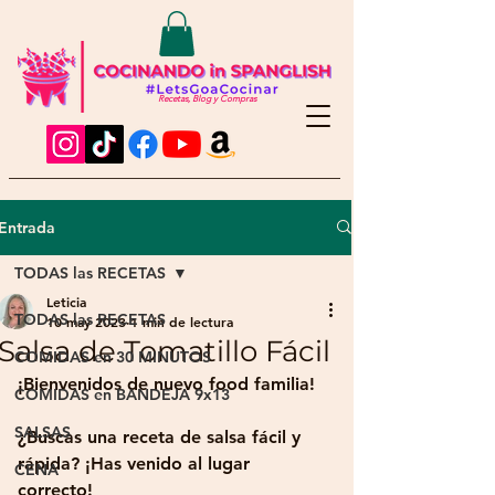
Recetas, Blog y Compras
Entrada
TODAS las RECETAS
Leticia
TODAS las RECETAS
10 may 2023
1 min de lectura
Salsa de Tomatillo Fácil
COMIDAS en 30 MINUTOS
¡Bienvenidos de nuevo food familia!
COMIDAS en BANDEJA 9x13
SALSAS
¿Buscas una receta de salsa fácil y 
rápida? ¡Has venido al lugar 
CENA
correcto! 