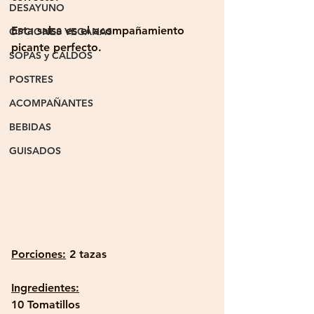
DESAYUNO
Esta salsa es el acompañamiento 
OPCIONES VEGANAS
picante perfecto.
SOPAS y CALDOS
POSTRES
ACOMPAÑANTES
BEBIDAS
GUISADOS
Porciones:
 2 tazas 
Ingredientes:
10 Tomatillos