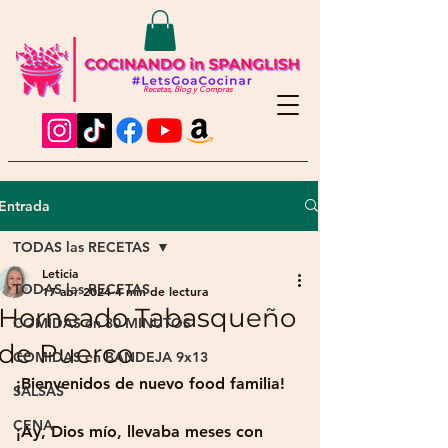
Recetas, Blog y Compras
Entrada
TODAS las RECETAS
Leticia
TODAS las RECETAS
17 abr 2024
4 min de lectura
Horneado Tabasqueño
COMIDAS en 30 MINUTOS
de Puerco
COMIDAS en BANDEJA 9x13
¡Bienvenidos de nuevo food familia!
SALSAS
CENA
¡Ay, Dios mío, llevaba meses con 