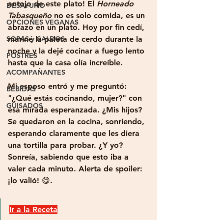
antojo de este plato! El 
Horneado 
DESAYUNO
Tabasqueño 
no es solo comida, es un 
OPCIONES VEGANAS
abrazo en un plato. Hoy por fin cedí, 
SOPAS y CALDOS
mariné la paleta de cerdo durante la 
noche y la dejé cocinar a fuego lento 
POSTRES
hasta que la casa olía increíble. 
ACOMPAÑANTES
Mi esposo entró y me preguntó: 
BEBIDAS
"¿Qué estás cocinando, mujer?" con 
GUISADOS
esa mirada esperanzada. ¿Mis hijos? 
Se quedaron en la cocina, sonriendo, 
esperando claramente que les diera 
una tortilla para probar. ¿Y yo? 
Sonreía, sabiendo que esto iba a 
valer cada minuto. Alerta de spoiler: 
¡lo valió! 😋.
Ir a la Receta