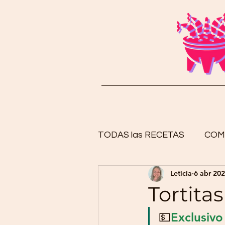
TODAS las RECETAS
COM
Leticia
6 abr 20
CENA
DESAYUNO
Tortita
💵
Exclusivo C
ACOMPAÑANTES
BE