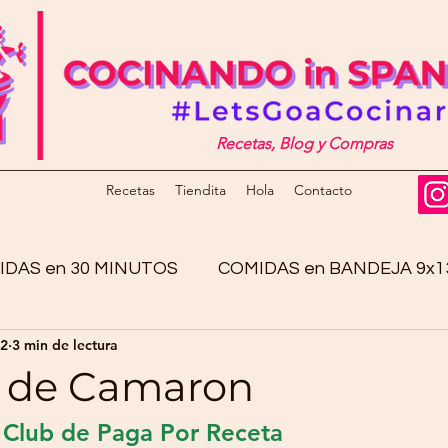
Recetas, Blog y Compras
Recetas
Tiendita
Hola
Contacto
IDAS en 30 MINUTOS
COMIDAS en BANDEJA 9x1
22
3 min de lectura
OPCIONES VEGANAS
SOPAS y CALDOS
PO
s de Camaron
lub de Paga Por Receta                           
BIDAS
GUISADOS