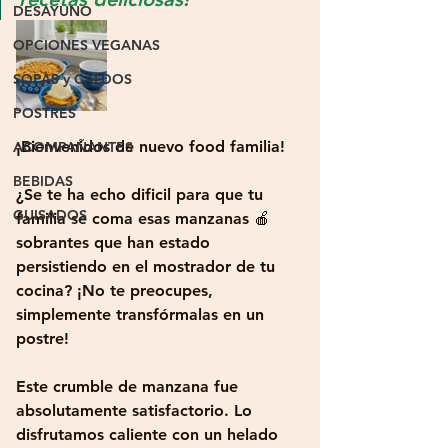
DESAYUNO
OPCIONES VEGANAS
SOPAS y CALDOS
POSTRES
¡Bienvenidos de nuevo food familia!
ACOMPAÑANTES
BEBIDAS
¿Se te ha echo dificil para que tu 
GUISADOS
familia se coma esas manzanas 🍎 
sobrantes que han estado 
persistiendo en el mostrador de tu 
cocina? ¡No te preocupes, 
simplemente transfórmalas en un 
postre! 
Este crumble de manzana fue 
absolutamente satisfactorio. Lo 
disfrutamos caliente con un helado 