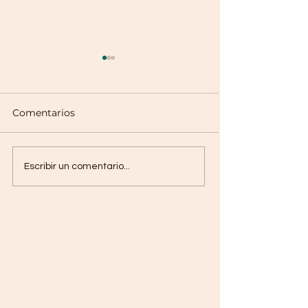
Comentarios
Espinazo de P
Tacos de Pescado
Escribir un comentario...
Borrachos